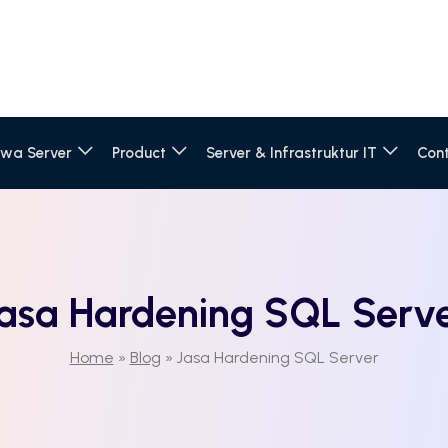
wa Server
Product
Server & Infrastruktur IT
Con
asa Hardening SQL Serv
Home
»
Blog
»
Jasa Hardening SQL Server