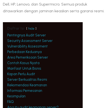
Dell, HP, Lenovo, dan Supermicro. Semua produk
ditawarkan dengan jaminan keaslian serta garansi resmi.
Daftar Isi
hide
Pentingnya Audit Server
Security Assessment Server
Vulnerability Assessment
Perbedaan Keduanya
Area Pemeriksaan Server
Contoh Kasus Nyata
Manfaat Untuk Bisnis
Kapan Perlu Audit
Server Berkualitas Resmi
Rekomendasi Keamanan
Informasi Pemesanan
Kesimpulan
FAQ
Apa itu audit keamanan server?