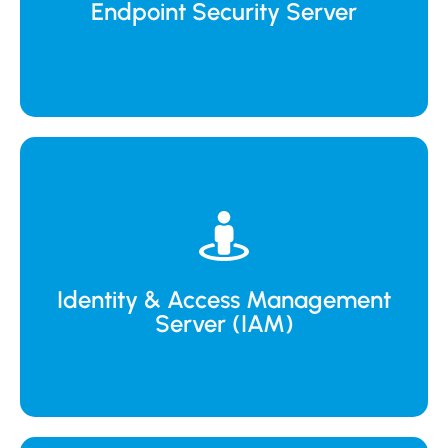
Solusi server untuk melindungi perangkat
Endpoint Security Server
aman.
pengguna dan mengontrol akses sistem secara
Identity & Access Management
Solusi server untuk mengelola identitas
Server (IAM)