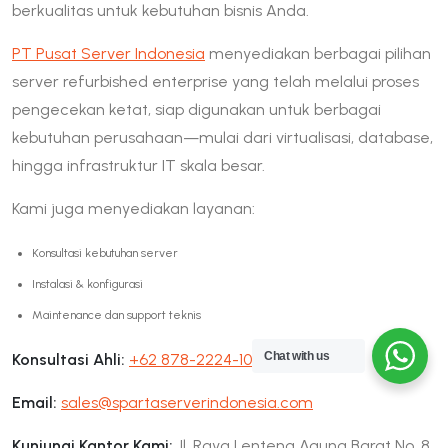
berkualitas untuk kebutuhan bisnis Anda.
PT Pusat Server Indonesia
menyediakan berbagai pilihan
server refurbished enterprise yang telah melalui proses
pengecekan ketat, siap digunakan untuk berbagai
kebutuhan perusahaan—mulai dari virtualisasi, database,
hingga infrastruktur IT skala besar.
Kami juga menyediakan layanan:
Konsultasi kebutuhan server
Instalasi & konfigurasi
Maintenance dan support teknis
Chat with us
Konsultasi Ahli:
+62 878-2224-1000
Email:
sales@spartaserverindonesia.com
Kunjungi Kantor Kami:
Jl. Raya Lenteng Agung Barat No. 8,