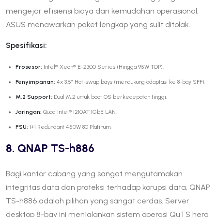
mengejar efisiensi biaya dan kemudahan operasional,
ASUS menawarkan paket lengkap yang sulit ditolak.
Spesifikasi:
Prosesor:
Intel® Xeon® E-2300 Series (Hingga 95W TDP).
Penyimpanan:
4x 3.5″ Hot-swap bays (mendukung adaptasi ke 8-bay SFF).
M.2 Support:
Dual M.2 untuk boot OS berkecepatan tinggi.
Jaringan:
Quad Intel® I210AT 1GbE LAN.
PSU:
1+1 Redundant 450W 80 Platinum.
8. QNAP TS-h886
Bagi kantor cabang yang sangat mengutamakan
integritas data dan proteksi terhadap korupsi data, QNAP
TS-h886 adalah pilihan yang sangat cerdas. Server
desktop 8-bay ini menjalankan sistem operasi QuTS hero