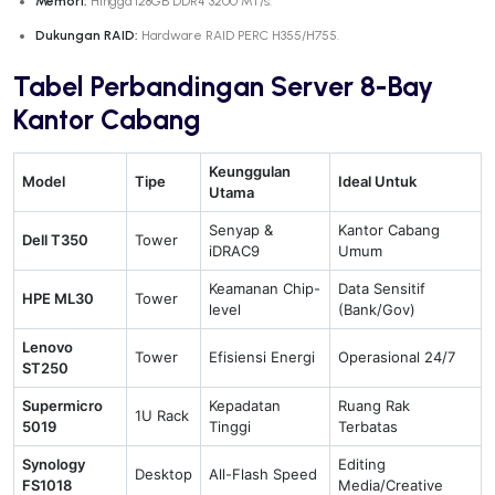
Memori:
Hingga 128GB DDR4 3200 MT/s.
Dukungan RAID:
Hardware RAID PERC H355/H755.
Tabel Perbandingan Server 8-Bay
Kantor Cabang
Keunggulan
Model
Tipe
Ideal Untuk
Utama
Senyap &
Kantor Cabang
Dell T350
Tower
iDRAC9
Umum
Keamanan Chip-
Data Sensitif
HPE ML30
Tower
level
(Bank/Gov)
Lenovo
Tower
Efisiensi Energi
Operasional 24/7
ST250
Supermicro
Kepadatan
Ruang Rak
1U Rack
5019
Tinggi
Terbatas
Synology
Editing
Desktop
All-Flash Speed
FS1018
Media/Creative