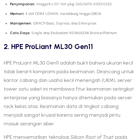
Penyimpanan:
Hingga 8 x 3.5″ Hot-plug SAS/SATA (HDD/SSD).
Memori:
4 slot DDR4 UDIMM, mendukung hingga 128GB.
Manajemen:
iDRAC9 Basic, Express, atau Enterprise.
Catu Daya:
Single atau Redundant 450W/600W Bronze/Platinum.
2. HPE ProLiant ML30 Gen11
HPE ProLiant ML30 Gen11 adalah bukti bahwa ukuran kecil
tidak berarti kompromi pada keamanan. Dirancang untuk
kantor cabang dan usaha kecil menengah (UKM), server
tower satu soket ini membawa fitur keamanan setingkat
enterprise yang biasanya hanya ditemukan pada server
rack kelas atas. Keamanan data di tingkat cabang
menjadi sangat krusial karena sering menjadi pintu
masuk serangan siber.
HPE menyematkan teknologi
Silicon Root of Trust
pada