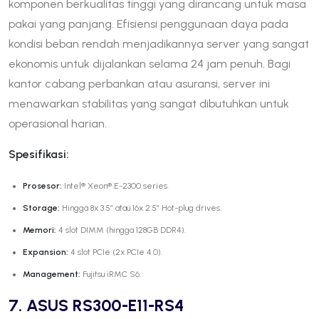
komponen berkualitas tinggi yang dirancang untuk masa
pakai yang panjang. Efisiensi penggunaan daya pada
kondisi beban rendah menjadikannya server yang sangat
ekonomis untuk dijalankan selama 24 jam penuh. Bagi
kantor cabang perbankan atau asuransi, server ini
menawarkan stabilitas yang sangat dibutuhkan untuk
operasional harian.
Spesifikasi:
Prosesor:
Intel® Xeon® E-2300 series.
Storage:
Hingga 8x 3.5″ atau 16x 2.5″ Hot-plug drives.
Memori:
4 slot DIMM (hingga 128GB DDR4).
Expansion:
4 slot PCIe (2x PCIe 4.0).
Management:
Fujitsu iRMC S6.
7. ASUS RS300-E11-RS4