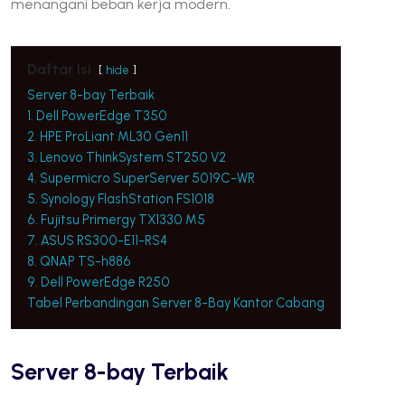
menangani beban kerja modern.
Daftar Isi
hide
Server 8-bay Terbaik
1. Dell PowerEdge T350
2. HPE ProLiant ML30 Gen11
3. Lenovo ThinkSystem ST250 V2
4. Supermicro SuperServer 5019C-WR
5. Synology FlashStation FS1018
6. Fujitsu Primergy TX1330 M5
7. ASUS RS300-E11-RS4
8. QNAP TS-h886
9. Dell PowerEdge R250
Tabel Perbandingan Server 8-Bay Kantor Cabang
Server 8-bay Terbaik