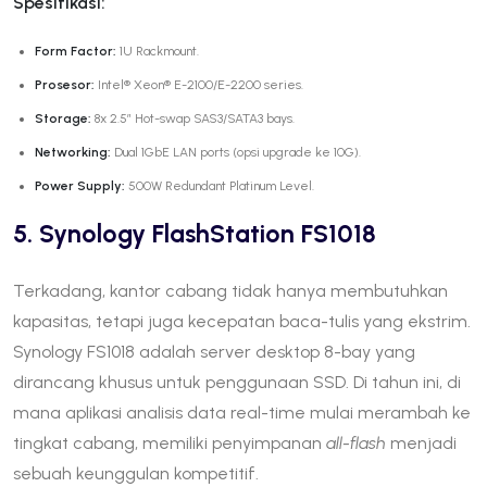
Spesifikasi:
Form Factor:
1U Rackmount.
Prosesor:
Intel® Xeon® E-2100/E-2200 series.
Storage:
8x 2.5″ Hot-swap SAS3/SATA3 bays.
Networking:
Dual 1GbE LAN ports (opsi upgrade ke 10G).
Power Supply:
500W Redundant Platinum Level.
5. Synology FlashStation FS1018
Terkadang, kantor cabang tidak hanya membutuhkan
kapasitas, tetapi juga kecepatan baca-tulis yang ekstrim.
Synology FS1018 adalah server desktop 8-bay yang
dirancang khusus untuk penggunaan SSD. Di tahun ini, di
mana aplikasi analisis data real-time mulai merambah ke
tingkat cabang, memiliki penyimpanan
all-flash
menjadi
sebuah keunggulan kompetitif.