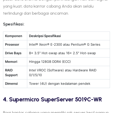
yang kuat, data kantor cabang Anda akan selalu
terlindungi dari berbagai ancaman.
Spesifikasi:
Komponen
Deskripsi Spesifikasi
Prosesor
Intel® Xeon® E-2300 atau Pentium® G Series
Drive Bays
8x 3.5″ Hot-swap atau 16x 2.5″ Hot-swap
Memori
Hingga 128GB DDR4 (ECC)
RAID
Intel VROC (Software) atau Hardware RAID
Support
0/1/5/10
Dimensi
Tower (4U) dengan kedalaman pendek
4. Supermicro SuperServer 5019C-WR
Bagi kantor cabang yang memiliki rak server kecil namun