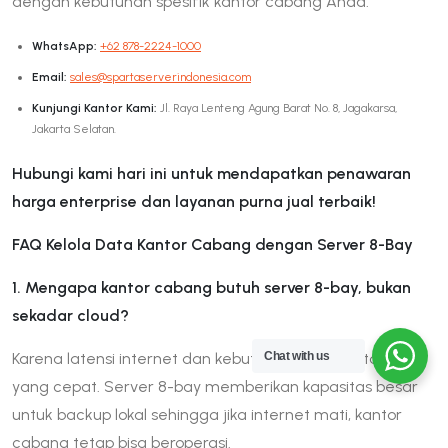
dengan kebutuhan spesifik kantor cabang Anda.
WhatsApp:
+62 878-2224-1000
Email:
sales@spartaserverindonesia.com
Kunjungi Kantor Kami:
Jl. Raya Lenteng Agung Barat No. 8, Jagakarsa,
Jakarta Selatan.
Hubungi kami hari ini untuk mendapatkan penawaran
harga enterprise dan layanan purna jual terbaik!
FAQ Kelola Data Kantor Cabang dengan Server 8-Bay
1. Mengapa kantor cabang butuh server 8-bay, bukan
sekadar cloud?
Chat with us
Karena latensi internet dan kebutuhan akses data lokal
yang cepat. Server 8-bay memberikan kapasitas besar
untuk backup lokal sehingga jika internet mati, kantor
cabang tetap bisa beroperasi.