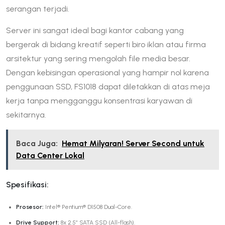
serangan terjadi.
Server ini sangat ideal bagi kantor cabang yang
bergerak di bidang kreatif seperti biro iklan atau firma
arsitektur yang sering mengolah file media besar.
Dengan kebisingan operasional yang hampir nol karena
penggunaan SSD, FS1018 dapat diletakkan di atas meja
kerja tanpa mengganggu konsentrasi karyawan di
sekitarnya.
Baca Juga:
Hemat Milyaran! Server Second untuk
Data Center Lokal
Spesifikasi:
Prosesor:
Intel® Pentium® D1508 Dual-Core.
Drive Support:
8x 2.5″ SATA SSD (All-flash).