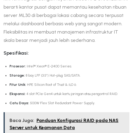
berarti kantor pusat dapat memantau kesehatan ribuan
server ML30 di berbagai lokasi cabang secara terpusat
melalui dashboard berbasis web yang sangat modern.
Fleksibilitas ini membuat manajemen infrastruktur IT
skala besar menjadi jauh lebih sederhana.
Spesifikasi:
Prosesor:
Intel® Xeon® E-2400 Series.
Storage:
8 bay LFF (3.5″) Hot-plug SAS/SATA.
Fitur Unik:
HPE Silicon Root of Trust & iLO 6.
Ekspansi:
4 slot PCIe Gen4 untuk kartu jaringan atau pengontrol RAID.
Catu Daya:
500W Flex Slot Redundant Power Supply.
Baca Juga:
Panduan Konfigurasi RAID pada NAS
Server untuk Keamanan Data