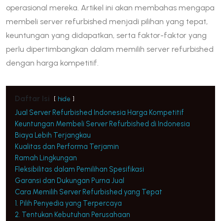
operasional mereka. Artikel ini akan membahas mengapa
membeli server refurbished menjadi pilihan yang tepat,
keuntungan yang didapatkan, serta faktor-faktor yang
perlu dipertimbangkan dalam memilih server refurbished
dengan harga kompetitif.
Daftar Isi
hide
Jual Server Refurbished Indonesia Harga Kompetitif
Keuntungan Membeli Server Refurbished di Indonesia
Biaya Lebih Terjangkau
Kualitas dan Performa Terjamin
Ramah Lingkungan
Fleksibilitas dalam Pemilihan Spesifikasi
Garansi dan Dukungan Purna Jual
Cara Memilih Server Refurbished yang Tepat
1. Pilih Penyedia yang Terpercaya
2. Tentukan Kebutuhan Perusahaan