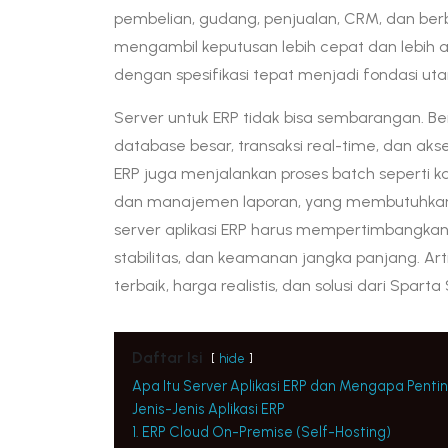
pembelian, gudang, penjualan, CRM, dan berb
mengambil keputusan lebih cepat dan lebih a
dengan spesifikasi tepat menjadi fondasi ut
Server untuk ERP tidak bisa sembarangan. Be
database besar, transaksi real-time, dan a
ERP juga menjalankan proses batch seperti kalk
dan manajemen laporan, yang membutuhkan k
server aplikasi ERP harus mempertimbangka
stabilitas, dan keamanan jangka panjang. Art
terbaik, harga realistis, dan solusi dari Sparta
Daftar Isi
hide
Apa Itu Server Aplikasi ERP dan Mengapa Penti
Jenis-Jenis Aplikasi ERP
1. ERP Cloud On-Premise (Self-Hosting)