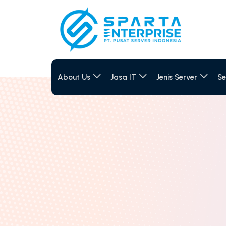
About Us
Jasa IT
Jenis Server
Se