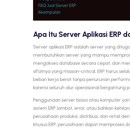
FAQ Jual Server ERP
Kesimpulan
Apa Itu Server Aplikasi ERP
Server aplikasi ERP adalah server yang ditu
membutuhkan server yang mampu memproses 
mengakses database secara cepat, dan me
sifatnya yang mission-critical, ERP harus se
beban kerja berat tanpa penurunan performa.
karena seluruh alur operasional bergantung p
Penggunaan server biasa atau komputer yan
sistem ERP lambat, error, atau bahkan kehila
perusahaan produksi, distribusi, dan retail de
khusus ERP, perusahaan dapat memproses data