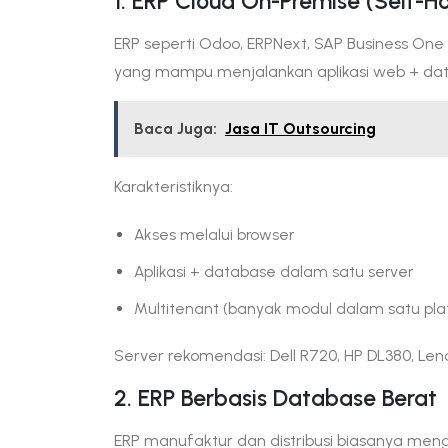
1. ERP Cloud On-Premise (Self-Ho
ERP seperti Odoo, ERPNext, SAP Business On
yang mampu menjalankan aplikasi web + dat
Baca Juga:
Jasa IT Outsourcing
Karakteristiknya:
Akses melalui browser
Aplikasi + database dalam satu server
Multitenant (banyak modul dalam satu pla
Server rekomendasi: Dell R720, HP DL380, Len
2. ERP Berbasis Database Berat
ERP manufaktur dan distribusi biasanya mengh