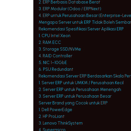
2. ERP Berbasis Database Berat
3. ERP Modular (Odoo / ERPNext)
4. ERP untuk Perusahaan Besar (Enterprise-Leve
Mengapa Server untuk ERP Tidak Boleh Semba
Rekomendasi Spesifikasi Server Aplikasi ERP
1. CPU Intel Xeon
2. RAM ECC
3. Storage SSD/NVMe
4. RAID Controller
5. NIC 1–10GbE
6. PSU Redundant
Rekomendasi Server ERP Berdasarkan Skala Pe
1. Server ERP untuk UMKM / Perusahaan Kecil
2. Server ERP untuk Perusahaan Menengah
3. Server ERP untuk Perusahaan Besar
Server Brand yang Cocok untuk ERP
1. Dell PowerEdge
2. HP ProLiant
3. Lenovo ThinkSystem
4. Supermicro