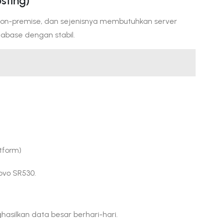
sting)
e on-premise, dan sejenisnya membutuhkan server
abase dengan stabil.
tform)
ovo SR530.
asilkan data besar berhari-hari.