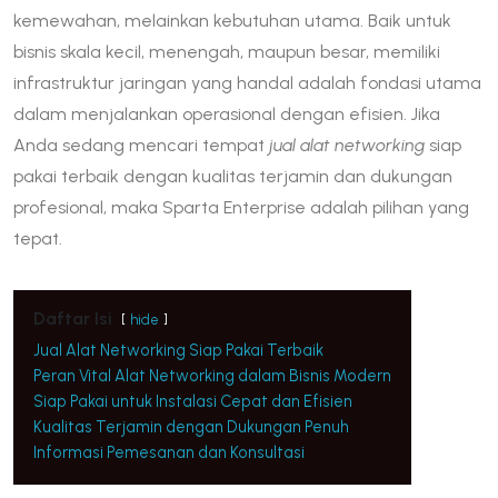
kemewahan, melainkan kebutuhan utama. Baik untuk
bisnis skala kecil, menengah, maupun besar, memiliki
infrastruktur jaringan yang handal adalah fondasi utama
dalam menjalankan operasional dengan efisien. Jika
Anda sedang mencari tempat
jual alat networking
siap
pakai terbaik dengan kualitas terjamin dan dukungan
profesional, maka Sparta Enterprise adalah pilihan yang
tepat.
Daftar Isi
hide
Jual Alat Networking Siap Pakai Terbaik
Peran Vital Alat Networking dalam Bisnis Modern
Siap Pakai untuk Instalasi Cepat dan Efisien
Kualitas Terjamin dengan Dukungan Penuh
Informasi Pemesanan dan Konsultasi