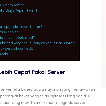
 Sistem Kantor
al Biaya Kepemilikan IT
uk upgrade sistem kantor?
rade server?
a server refurbished?
efurbished yang sesuai dengan kebutuhan kantor?
tuk perusahaan kecil?
r Anda
Lebih Cepat Pakai Server
ai server refurbished adalah layanan yang menawarkan
rangkat bekas yang telah diproses ulang dan diuji
sahaan yang memilih untuk meng-upgrade server