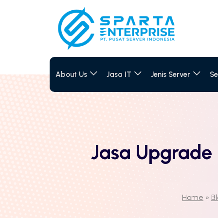
About Us
Jasa IT
Jenis Server
Se
Jasa Upgrade 
Home
»
B