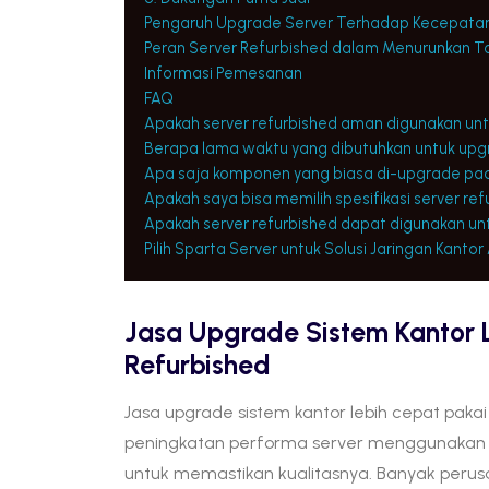
Pengaruh Upgrade Server Terhadap Kecepatan
Peran Server Refurbished dalam Menurunkan Tot
Informasi Pemesanan
FAQ
Apakah server refurbished aman digunakan unt
Berapa lama waktu yang dibutuhkan untuk upg
Apa saja komponen yang biasa di-upgrade pad
Apakah saya bisa memilih spesifikasi server r
Apakah server refurbished dapat digunakan un
Pilih Sparta Server untuk Solusi Jaringan Kanto
Jasa Upgrade Sistem Kantor 
Refurbished
Jasa upgrade sistem kantor lebih cepat pak
peningkatan performa server menggunakan pe
untuk memastikan kualitasnya. Banyak peru