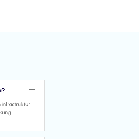
a?
infrastruktur
ukung