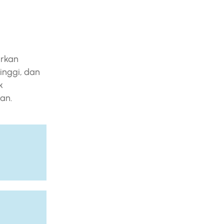
irkan
inggi, dan
k
an.