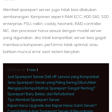
Membeli sparepart server juga tidak bisa dilakukan
sembarangan. Komponen seperti RAM ECC, HDD SAS, SSD
enterprise, PSU, railkit, caddy, heatsink, RAID controller,
NIC, dan processor harus sesuai dengan model server
yang digunakan. Jika tidak kompatibel, server bisa gagal
membaca komponen, performa tidak optimal, atau
bahkan muncul error saat sistem berjalan.
Daftar Isi
hide
Jual Sparepart Server Dell, HP, Lenovo yang Kompatibel
Jenis Sparepart Server yang Paling Sering Dibutuhkan
Mengapa Kompatibilitas Sparepart Sangat Penting?
Sparepart Baru, Bekas, dan Refurbished
Tips Membeli Sparepart Server
Kapan Harus Upgrade dan Kapan Harus Ganti Server?
Contoh Kebutuhan Sparepart Server di Perusahaan