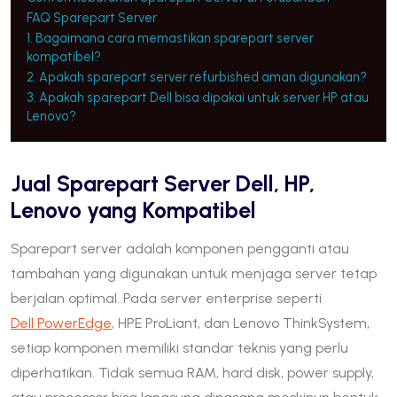
FAQ Sparepart Server
1. Bagaimana cara memastikan sparepart server
kompatibel?
2. Apakah sparepart server refurbished aman digunakan?
3. Apakah sparepart Dell bisa dipakai untuk server HP atau
Lenovo?
Jual Sparepart Server Dell, HP,
Lenovo yang Kompatibel
Sparepart server adalah komponen pengganti atau
tambahan yang digunakan untuk menjaga server tetap
berjalan optimal. Pada server enterprise seperti
Dell PowerEdge
, HPE ProLiant, dan Lenovo ThinkSystem,
setiap komponen memiliki standar teknis yang perlu
diperhatikan. Tidak semua RAM, hard disk, power supply,