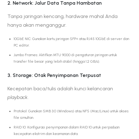
2. Network: Jalur Data Tanpa Hambatan
Tanpa jaringan kencang, hardware mahal Anda
hanya akan menganggur.
10GbE NIC: Gunakan kartu jaringan SFP+ atau RJ45 10GbE di server dan
PC editor.
Jumbo Frames: Aktifkan MTU 9000 di pengaturan jaringan untuk
transfer file besar yang lebih stabil (hingga 1.2 GB/s).
3. Storage: Otak Penyimpanan Terpusat
Kecepatan baca/tulis adalah kunci kelancaran
playback
.
Protokol: Gunakan SMB 3.0 (Windows) atau NFS (Mac/Linux) untuk akses
file simultan.
RAID 10: Konfigurasi penyimpanan dalam RAID 10 untuk perpaduan
kecepatan ekstrim dan keamanan data.