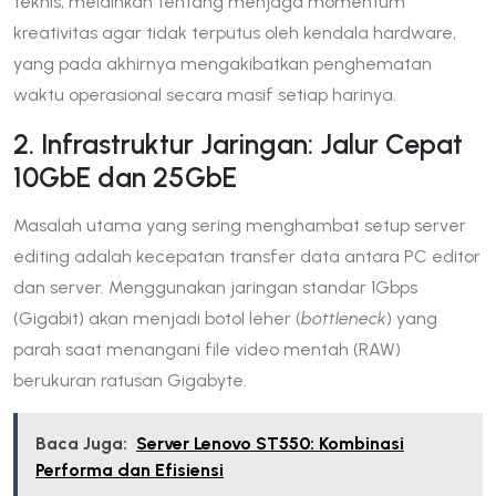
teknis, melainkan tentang menjaga momentum
kreativitas agar tidak terputus oleh kendala hardware,
yang pada akhirnya mengakibatkan penghematan
waktu operasional secara masif setiap harinya.
2. Infrastruktur Jaringan: Jalur Cepat
10GbE dan 25GbE
Masalah utama yang sering menghambat setup server
editing adalah kecepatan transfer data antara PC editor
dan server. Menggunakan jaringan standar 1Gbps
(Gigabit) akan menjadi botol leher (
bottleneck
) yang
parah saat menangani file video mentah (RAW)
berukuran ratusan Gigabyte.
Baca Juga:
Server Lenovo ST550: Kombinasi
Performa dan Efisiensi