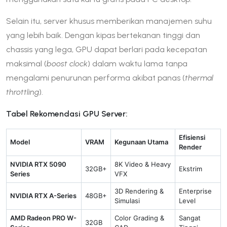
Selain itu, server khusus memberikan manajemen suhu
yang lebih baik. Dengan kipas bertekanan tinggi dan
chassis yang lega, GPU dapat berlari pada kecepatan
maksimal (
boost clock
) dalam waktu lama tanpa
mengalami penurunan performa akibat panas (
thermal
throttling
).
Tabel Rekomendasi GPU Server:
Efisiensi
Model
VRAM
Kegunaan Utama
Render
NVIDIA RTX 5090
8K Video & Heavy
32GB+
Ekstrim
Series
VFX
3D Rendering &
Enterprise
NVIDIA RTX A-Series
48GB+
Simulasi
Level
AMD Radeon PRO W-
Color Grading &
Sangat
32GB