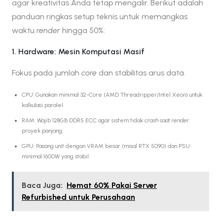
agar kreativitas Anda tetap mengalir. Berikut adalah
panduan ringkas setup teknis untuk memangkas
waktu
render
hingga 50%:
1. Hardware: Mesin Komputasi Masif
Fokus pada jumlah
core
dan stabilitas arus data.
CPU: Gunakan minimal 32-Core (AMD Threadripper/Intel Xeon) untuk
kalkulasi paralel.
RAM: Wajib 128GB DDR5 ECC agar sistem tidak
crash
saat
render
proyek panjang.
GPU: Pasang unit dengan VRAM besar (misal RTX 5090) dan PSU
minimal 1600W yang stabil.
Baca Juga:
Hemat 60% Pakai Server
Refurbished untuk Perusahaan