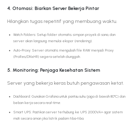
4. Otomasi: Biarkan Server Bekerja Pintar
Hilangkan tugas repetitif yang membuang waktu.
Watch Folders: Setup folder otomatis; simpan proyek di sana, dan
server akan langsung memulai ekspor (
rendering
).
Auto-Proxy: Server otomatis mengubah file RAW menjadi Proxy
(ProRes/DNxHR) segera setelah diunggah.
5. Monitoring: Penjaga Kesehatan Sistem
Server yang bekerja keras butuh pengawasan ketat.
Dashboard: Gunakan Grafana untuk pantau suhu (jaga di bawah 80°C) dan
beban kerja secara
real-time
.
Smart UPS: Pastikan server terhubung ke UPS 2000VA+ agar sistem
mati secara aman jika listrik padam tiba-tiba.