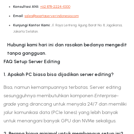
Konsultasi Ahli:
+62 878-2224-1000
Email:
sales@spartaserverindonesia.com
Kunjungi Kantor Kami:
Jl. Raya Lenteng Agung Barat No. 8, Jagakarsa,
Jakarta Selatan.
Hubungi kami hari ini dan rasakan bedanya mengedit
tanpa gangguan.
FAQ Setup Server Editing
1. Apakah PC biasa bisa dijadikan server editing?
Bisa, namun kemampuannya terbatas. Server editing
sesungguhnya membutuhkan komponen
Enterprise-
grade
yang dirancang untuk menyala 24/7 dan memiliki
jalur komunikasi data (PCIe lanes) yang lebih banyak
untuk menangani banyak GPU dan NVMe sekaligus.
2. Berapa biaya minimal untuk membangun setup ini?