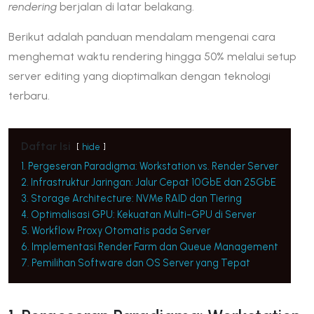
rendering
berjalan di latar belakang.
Berikut adalah panduan mendalam mengenai cara
menghemat waktu rendering hingga 50% melalui setup
server editing yang dioptimalkan dengan teknologi
terbaru.
Daftar Isi
hide
1. Pergeseran Paradigma: Workstation vs. Render Server
2. Infrastruktur Jaringan: Jalur Cepat 10GbE dan 25GbE
3. Storage Architecture: NVMe RAID dan Tiering
4. Optimalisasi GPU: Kekuatan Multi-GPU di Server
5. Workflow Proxy Otomatis pada Server
6. Implementasi Render Farm dan Queue Management
7. Pemilihan Software dan OS Server yang Tepat