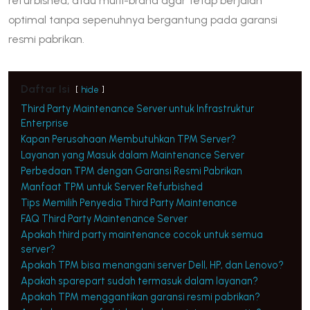
refurbished, atau multi-brand agar tetap berjalan
optimal tanpa sepenuhnya bergantung pada garansi
resmi pabrikan.
Daftar Isi
hide
Third Party Maintenance Server untuk Infrastruktur
Enterprise
Kapan Perusahaan Membutuhkan TPM Server?
Layanan yang Masuk dalam Maintenance Server
Perbedaan TPM dengan Garansi Resmi Pabrikan
Manfaat TPM untuk Server Refurbished
Tips Memilih Penyedia Third Party Maintenance
FAQ Third Party Maintenance Server
Apakah third party maintenance cocok untuk semua
server?
Apakah TPM bisa menangani server Dell, HP, dan Lenovo?
Apakah sparepart sudah termasuk dalam layanan?
Apakah TPM menggantikan garansi resmi pabrikan?